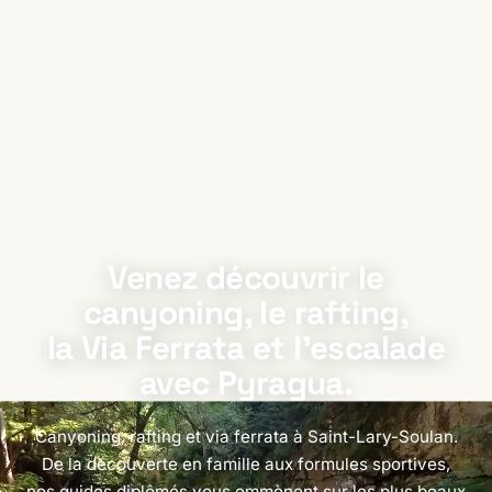
Venez découvrir le
canyoning, le rafting,
la Via Ferrata et l'escalade
avec Pyragua.
Canyoning, rafting et via ferrata à Saint-Lary-Soulan.
De la découverte en famille aux formules sportives,
nos guides diplômés vous emmènent sur les plus beaux