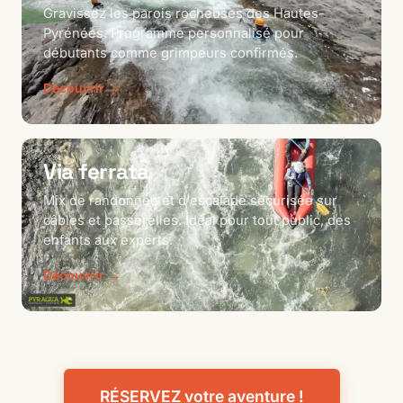
Gravissez les parois rocheuses des Hautes-
Pyrénées. Programme personnalisé pour
débutants comme grimpeurs confirmés.
Découvrir →
Via ferrata
Mix de randonnée et d'escalade sécurisée sur
câbles et passerelles. Idéal pour tout public, des
enfants aux experts.
Découvrir →
RÉSERVEZ votre aventure !