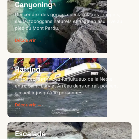
Canyoning
Descendez des gorges spectaculaires : rappels,
sauts, toboggans naturels et nage en eau vive au
pied du Mont Perdu.
Découvrir →
Rafting
Affrontez les rapides tumultueux de la Neste
entre Saint-Lary et Arreau dans un raft pouvant
accueillir jusqu'à 10 personnes.
Découvrir →
Escalade