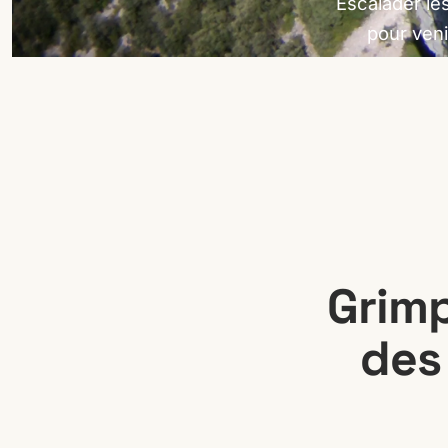
Escalader le
pour veni
Grimp
des