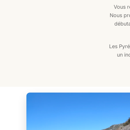
Vous r
Nous pro
débuta
Les Pyré
un in