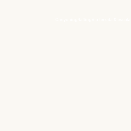
Canyoning
Rafting
Via ferrata & escal