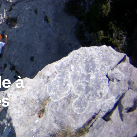
de à
es