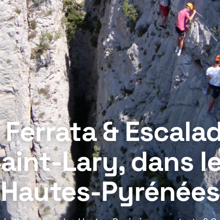
 Ferrata & Escala
aint-Lary, dans l
Hautes-Pyrénées