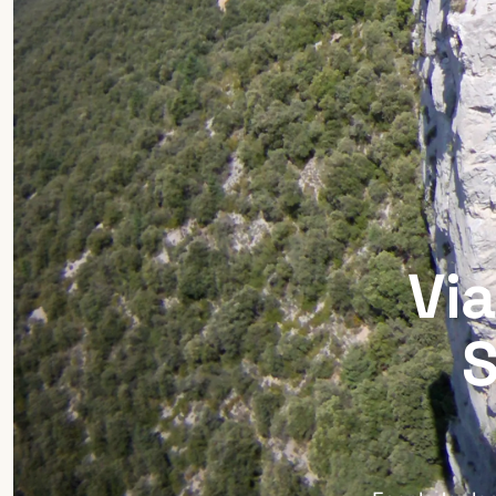
Via
S