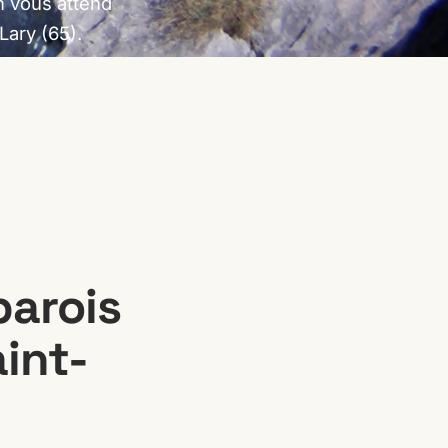
n vous attend
Lary (65).
parois
int-