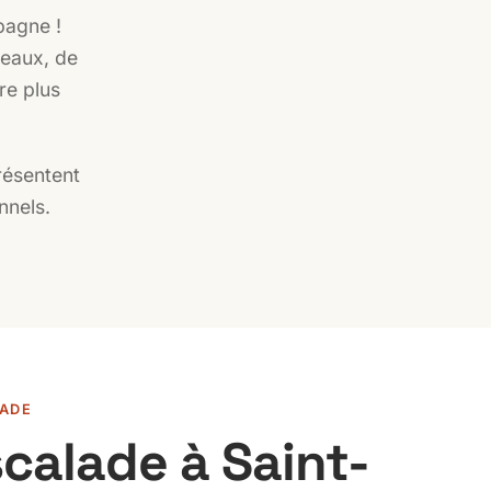
pagne !
veaux, de
re plus
résentent
nnels.
LADE
scalade à Saint-