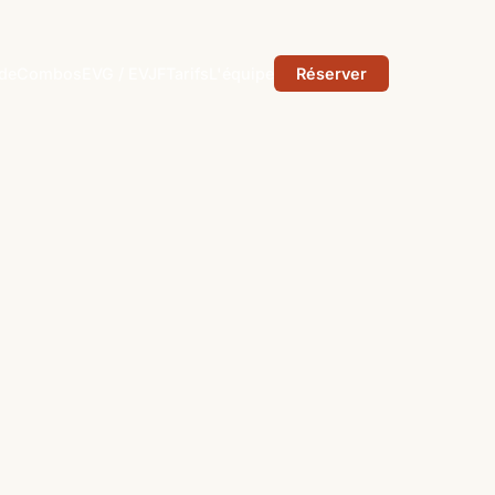
ade
Combos
EVG / EVJF
Tarifs
L'équipe
Réserver