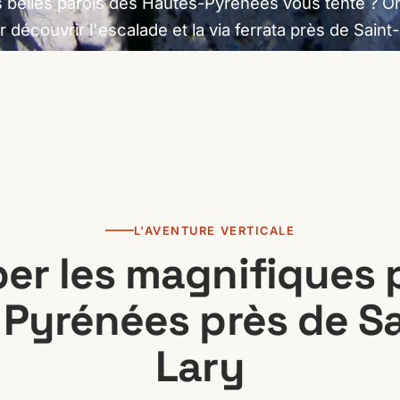
s belles parois des Hautes-Pyrénées vous tente ? O
r découvrir l'escalade et la via ferrata près de Saint-
L'AVENTURE VERTICALE
er les magnifiques 
 Pyrénées près de Sa
Lary