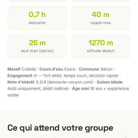
0,7 h
40 m
descente
rappel max
25 m
1270 m
saut max (option)
altitude départ
Massif
Cotiella ·
Cours d'eau
Esera ·
Commune
Sahún ·
Engagement
III — fort débit, temps court, décision rapide ·
Note d'intérêt
3.2/4 (descente-canyon.com) ·
Saison idéale
Août uniquement, débit maîtrisé ·
Âge mini
18 ans + expérience
solide
Ce qui attend votre groupe