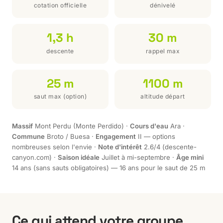
cotation officielle
dénivelé
1,3 h
30 m
descente
rappel max
25 m
1100 m
saut max (option)
altitude départ
Massif
Mont Perdu (Monte Perdido) ·
Cours d'eau
Ara ·
Commune
Broto / Buesa ·
Engagement
II — options
nombreuses selon l'envie ·
Note d'intérêt
2.6/4 (descente-
canyon.com) ·
Saison idéale
Juillet à mi-septembre ·
Âge mini
14 ans (sans sauts obligatoires) — 16 ans pour le saut de 25 m
Ce qui attend votre groupe