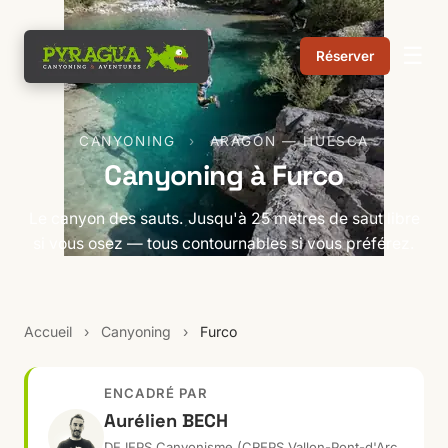
☰
Réserver
CANYONING
›
ARAGÓN — HUESCA
Canyoning à Furco
Le canyon des sauts. Jusqu'à 25 mètres de saut libre
si vous osez — tous contournables si vous préférez.
Accueil
›
Canyoning
›
Furco
ENCADRÉ PAR
Aurélien BECH
DEJEPS Canyonisme (CREPS Vallon-Pont-d'Arc,