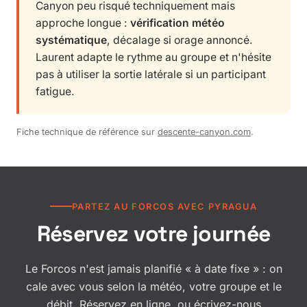
Canyon peu risqué techniquement mais
approche longue :
vérification météo
systématique
, décalage si orage annoncé.
Laurent adapte le rythme au groupe et n'hésite
pas à utiliser la sortie latérale si un participant
fatigue.
Fiche technique de référence sur
descente-canyon.com
.
PARTEZ AU FORCOS AVEC PYRAGUA
Réservez votre journée
Le Forcos n'est jamais planifié « à date fixe » : on
cale avec vous selon la météo, votre groupe et le
débit. Réservez en ligne, ou écrivez-nous