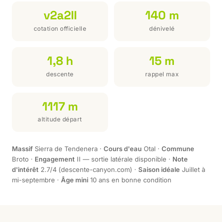
v2a2II
140 m
cotation officielle
dénivelé
1,8 h
15 m
descente
rappel max
1117 m
altitude départ
Massif
Sierra de Tendenera ·
Cours d'eau
Otal ·
Commune
Broto ·
Engagement
II — sortie latérale disponible ·
Note
d'intérêt
2.7/4 (descente-canyon.com) ·
Saison idéale
Juillet à
mi-septembre ·
Âge mini
10 ans en bonne condition