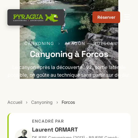
☰
Réserver
CANYONING
›
ARAGÓN — HUESCA
Canyoning à Forcos
Le canyon après la découverte : v2, sortie latérale
possible, on goûte au technique sans partir sur du dur.
Accueil
›
Canyoning
›
Forcos
ENCADRÉ PAR
Laurent ORMART
DEJEPS Canyonisme (2013) · BPJEPS Canoë-