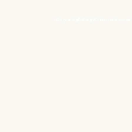
Canyoning
Rafting
Via ferrata & escal