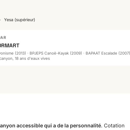
›
Yesa (supérieur)
PAR
 ORMART
nisme (2013) · BPJEPS Canoë-Kayak (2009) · BAPAAT Escalade (2007) ·
canyon, 18 ans d'eaux vives
canyon accessible qui a de la personnalité
. Cotation