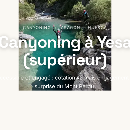
CANYONING
›
ARAGÓN — HUESCA
Canyoning à Yes
(supérieur)
ccessible et engagé : cotation v2 mais engagement I
surprise du Mont Perdu.