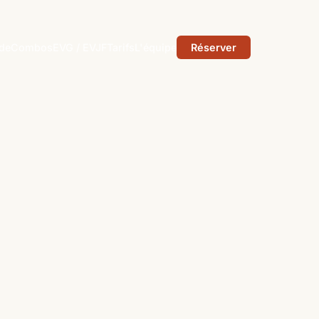
ade
Combos
EVG / EVJF
Tarifs
L'équipe
Réserver