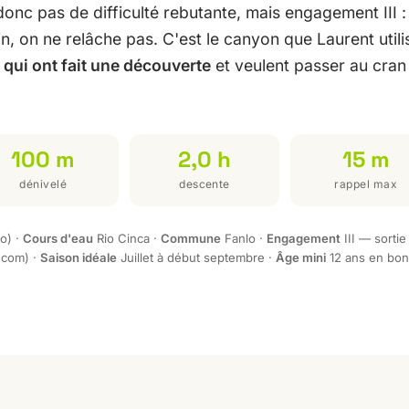
onc pas de difficulté rebutante, mais engagement III :
in, on ne relâche pas. C'est le canyon que Laurent util
 qui ont fait une découverte
et veulent passer au cran
100 m
2,0 h
15 m
dénivelé
descente
rappel max
o) ·
Cours d'eau
Rio Cinca ·
Commune
Fanlo ·
Engagement
III — sortie
.com) ·
Saison idéale
Juillet à début septembre ·
Âge mini
12 ans en bon