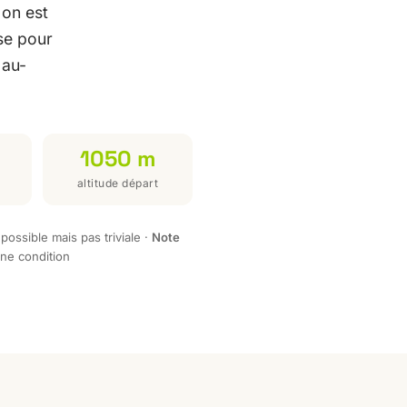
 on est
ise pour
 au-
1050 m
altitude départ
 possible mais pas triviale ·
Note
ne condition